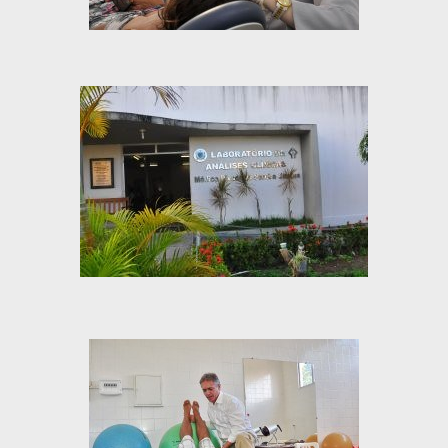
PBGÁS
PB Saúde
PBTUR
PBPREV
Projeto Cooperar
PROCASE
PROCON
Polícia Militar
Polícia Civil
Rádio Tabajara